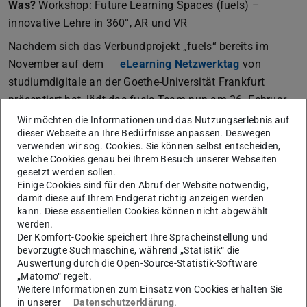
Was?
Workshop: Future Learning Spaces (fuels) –
innovative Lehre in 360°, AR und VR
Nachdem sich das Verbundprojekt „fuels“ bereits im
November auf dem
eLearning Netzwerktag
(wird in neu
von
studiumdigitale an der Goethe-Universität Frankfurt
präsentiert hat, lädt das fuels-Team nun am 26. Februar
2025 nach Darmstadt ein. Im Rahmen der
VR/AR-
Wir möchten die Informationen und das Nutzungserlebnis auf
dieser Webseite an Ihre Bedürfnisse anpassen. Deswegen
Learning Days 2025
(wird in neuem Tab geöffnet)
(24.-26. Februar) sind alle
verwenden wir sog. Cookies. Sie können selbst entscheiden,
Interessierten im Rahmen eines Workshops zum
welche Cookies genau bei Ihrem Besuch unserer Webseiten
Ausprobieren und Austauschen eingeladen.
gesetzt werden sollen.
Einige Cookies sind für den Abruf der Website notwendig,
Wie sehen die Lehr- und Lernräume der Zukunft,
damit diese auf Ihrem Endgerät richtig anzeigen werden
also Future Learning Spaces (fuels) aus?
kann. Diese essentiellen Cookies können nicht abgewählt
werden.
Im Verbundprojekt entwickeln, erproben und erforschen
Der Komfort-Cookie speichert Ihre Spracheinstellung und
die Goethe-Universität Frankfurt, die TU Darmstadt und
bevorzugte Suchmaschine, während „Statistik“ die
die Hochschule Darmstadt innovative Lehr-/
Auswertung durch die Open-Source-Statistik-Software
„Matomo“ regelt.
Lernszenarien mittels der Technologien 360°, Augmented
Weitere Informationen zum Einsatz von Cookies erhalten Sie
Reality (AR) und Virtual Reality (VR). Der Workshop lädt
in unserer
Datenschutzerklärung
.