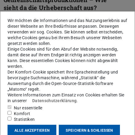
sieht da die Urheberschaft aus?
Wir möchten die Informationen und das Nutzungserlebnis auf
dieser Webseite an Ihre Bedürfnisse anpassen. Deswegen
Dauer des Urheberrechts
verwenden wir sog. Cookies. Sie können selbst entscheiden,
welche Cookies genau bei Ihrem Besuch unserer Webseiten
gesetzt werden sollen.
Einige Cookies sind für den Abruf der Website notwendig,
damit diese auf Ihrem Endgerät richtig anzeigen werden
kann. Diese essentiellen Cookies können nicht abgewählt
werden.
Der Komfort-Cookie speichert Ihre Spracheinstellung und
bevorzugte Suchmaschine, während „Statistik“ die
Auswertung durch die Open-Source-Statistik-Software
„Matomo“ regelt.
Bild: nile on Pixabay, CC0 1.0
Weitere Informationen zum Einsatz von Cookies erhalten Sie
in unserer
Datenschutzerklärung
.
Nur essentielle
Komfort
Statistiken
ALLE AKZEPTIEREN
SPEICHERN & SCHLIESSEN