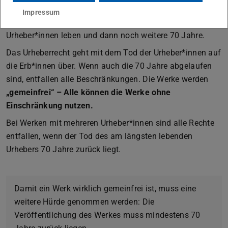
Impressum
Die Regeln des Urheberrechts gelten so lange, wie die
Urheber*innen leben und dann noch weitere 70 Jahre.
Das Urheberrecht geht mit dem Tod der Urheber*innen auf
die Erb*innen über. Wenn auch die 70 Jahre abgelaufen
sind, entfallen alle Beschränkungen. Die Werke werden
„gemeinfrei“ – Alle können die Werke ohne
Einschränkung nutzen.
Bei Werken mit mehreren Urheber*innen sind alle Rechte
entfallen, wenn der Tod des am längsten lebenden
Urhebers 70 Jahre zurück liegt.
Damit ein Werk wirklich gemeinfrei ist, muss eine
weitere Hürde genommen werden: Die
Veröffentlichung des Werkes muss mindestens 70