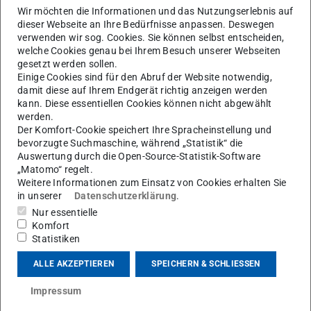
Wir möchten die Informationen und das Nutzungserlebnis auf
Um Lehrmaterial bereitzustellen
dieser Webseite an Ihre Bedürfnisse anpassen. Deswegen
verwenden wir sog. Cookies. Sie können selbst entscheiden,
welche Cookies genau bei Ihrem Besuch unserer Webseiten
Stellen Sie Ihren Studierenden online
gesetzt werden sollen.
Lehrmaterialien bereit. Ein flexibler und
Einige Cookies sind für den Abruf der Website notwendig,
zeitunabhängiger Zugriff darauf, insbesondere zum
damit diese auf Ihrem Endgerät richtig anzeigen werden
Selbststudium, wird dadurch möglich. Folgende
kann. Diese essentiellen Cookies können nicht abgewählt
Plattformen können Sie dafür nutzen.
werden.
Der Komfort-Cookie speichert Ihre Spracheinstellung und
bevorzugte Suchmaschine, während „Statistik“ die
Auswertung durch die Open-Source-Statistik-Software
Moodle [an der TU]
„Matomo“ regelt.
Zentrale Lernplattform der TU Darmstadt mit begleitenden
Weitere Informationen zum Einsatz von Cookies erhalten Sie
Online-Kursräumen für Lehrveranstaltungen
in unserer
Datenschutzerklärung
.
Nur essentielle
Komfort
OpenLearnWare [an der TU]
Statistiken
Plattform der TU Darmstadt, um Vorlesungen und Vorträge zu
veröffentlichen
ALLE AKZEPTIEREN
SPEICHERN & SCHLIESSEN
Impressum