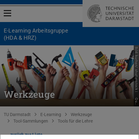
Menü öffnen
E-Learning Arbeitsgruppe
(HDA & HRZ)
Bild: kurhan/ shutterstock |
Werkzeuge
Q
u
e
l
l
e
Sie befinden sich hier:
TU Darmstadt
E-Learning
Werkzeuge
Tool-Sammlungen
Tools für die Lehre
zurück zur Liste