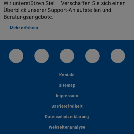
Wir unterstützen Sie! – Verschaffen Sie sich einen
Überblick unserer Support-Anlaufstellen und
Beratungsangebote.
Mehr erfahren
LinkedIn-Seite der TU Darmstadt
Instagram-Kanal der TU Darmstad
Bluesky-Kanal der TU D
Facebook-Seite
YouTu
Kontakt
Sitemap
Impressum
Barrierefreiheit
Datenschutzerklärung
Webseitenanalyse