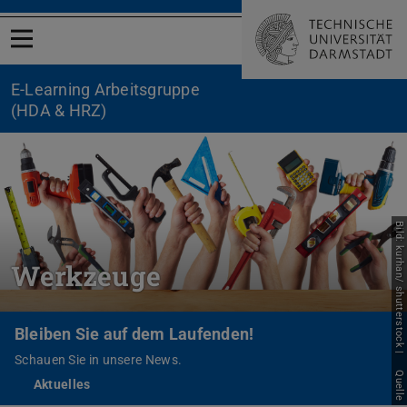
Menü öffnen
E-Learning Arbeitsgruppe
(HDA & HRZ)
Bild: kurhan/ shutterstock |
Werkzeuge
Bleiben Sie auf dem Laufenden!
Schauen Sie in unsere News.
Quelle
Aktuelles