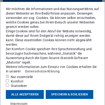
Wir möchten die Informationen und das Nutzungserlebnis auf
dieser Webseite an Ihre Bedürfnisse anpassen. Deswegen
verwenden wir sog. Cookies. Sie können selbst entscheiden,
welche Cookies genau bei Ihrem Besuch unserer Webseiten
Fürs Studium
gesetzt werden sollen.
Einige Cookies sind für den Abruf der Website notwendig,
damit diese auf Ihrem Endgerät richtig anzeigen werden
kann. Diese essentiellen Cookies können nicht abgewählt
werden.
Der Komfort-Cookie speichert Ihre Spracheinstellung und
bevorzugte Suchmaschine, während „Statistik“ die
Auswertung durch die Open-Source-Statistik-Software
„Matomo“ regelt.
Weitere Informationen zum Einsatz von Cookies erhalten Sie
in unserer
Datenschutzerklärung
.
Zentral supportete
Nur essentielle
Angebote an der TU
Komfort
Zurück
V
Statistiken
Lernplattform Moodle nutzen
ALLE AKZEPTIEREN
SPEICHERN & SCHLIESSEN
Impressum