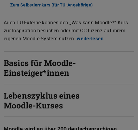
Zum Selbstlernkurs (für TU-Angehörige)
(wird in neuem Tab ge
Auch TU-Externe können den „Was kann Moodle?“-Kurs
zur Inspiration besuchen oder mit CC-Lizenz auf ihrem
eigenen Moodle-System nutzen.
weiterlesen
Basics für Moodle-
Einsteiger*innen
Lebenszyklus eines
Moodle-Kurses
Moodle wird an über 200 deutschsprachigen
Hochschulen als zentrale Lernplattform