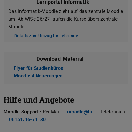
Lernportal Informatik
Das Informatik-Moodle zieht auf das zentrale Moodle
um. Ab WiSe 26/27 laufen die Kurse übers zentrale
Moodle.
Details zum Umzug für Lehrende
(wird in neuem Tab geöffne
Download-Material
Flyer für Studienbüros
(PDF-Datei)
(wird in neuem Tab geöffnet)
Moodle 4 Neuerungen
(PDF-Datei)
(wird in neuem Tab geöffnet)
Hilfe und Angebote
Moodle Support :
Per Mail
moodle@tu-…
, Telefonisch
06151/16-71130