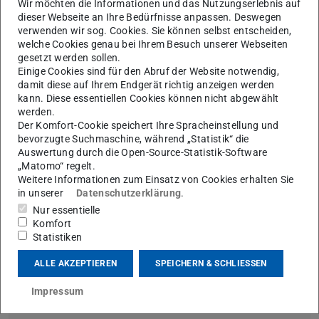
Wir möchten die Informationen und das Nutzungserlebnis auf
eingesetzt.
weiterlesen
dieser Webseite an Ihre Bedürfnisse anpassen. Deswegen
verwenden wir sog. Cookies. Sie können selbst entscheiden,
welche Cookies genau bei Ihrem Besuch unserer Webseiten
Moodle ist mit der Videoplattform
gesetzt werden sollen.
Einige Cookies sind für den Abruf der Website notwendig,
Panopto verknüpft.
damit diese auf Ihrem Endgerät richtig anzeigen werden
Dies ermöglicht eine einfache Einbindung von Videos
kann. Diese essentiellen Cookies können nicht abgewählt
werden.
in einem Moodle-Kurs.
Der Komfort-Cookie speichert Ihre Spracheinstellung und
Mehr erfahren
bevorzugte Suchmaschine, während „Statistik“ die
Auswertung durch die Open-Source-Statistik-Software
„Matomo“ regelt.
Weitere Informationen zum Einsatz von Cookies erhalten Sie
Tipps zur Gestaltung barrierefreier
in unserer
Datenschutzerklärung
.
Moodle-Kurse
Nur essentielle
Komfort
Eine möglichst barrierefreie Nutzung von Moodle wird
Statistiken
dann möglich, wenn nicht nur das Moodle-System
ALLE AKZEPTIEREN
SPEICHERN & SCHLIESSEN
selbst barrierefrei gestaltet ist, sondern auch die
Moodle-Kurse und die darin befindlichen Materialien.
Impressum
Mehr erfahren