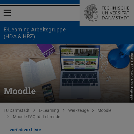
Menü öffnen
E-Learning Arbeitsgruppe
(HDA & HRZ)
Bild: E-Learning Arbeitsgruppe
Moodle
Sie befinden sich hier:
TU Darmstadt
E-Learning
Werkzeuge
Moodle
Moodle-FAQ für Lehrende
zurück zur Liste