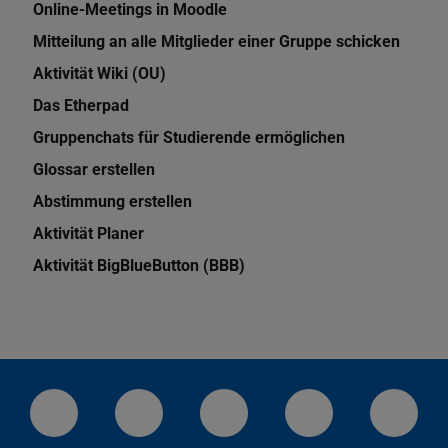
Online-Meetings in Moodle
Mitteilung an alle Mitglieder einer Gruppe schicken
Aktivität Wiki (OU)
Das Etherpad
Gruppenchats für Studierende ermöglichen
Glossar erstellen
Abstimmung erstellen
Aktivität Planer
Aktivität BigBlueButton (BBB)
LinkedIn-Seite der TU Darmstadt
Instagram-Kanal der TU Darmstad
Bluesky-Kanal der TU D
Facebook-Seite
YouTu