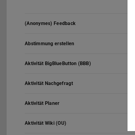
(Anonymes) Feedback
Abstimmung erstellen
Aktivität BigBlueButton (BBB)
Aktivität Nachgefragt
Aktivität Planer
Aktivität Wiki (OU)