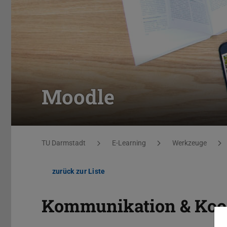
Moodle
Sie befinden sich hier:
TU Darmstadt
E-Learning
Werkzeuge
zurück zur Liste
Kommunikation & Koo