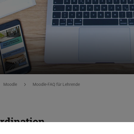
Moodle
Moodle-FAQ für Lehrende
rdination