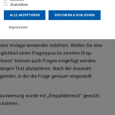
ieren
Statistiken
nte
ALLE AKZEPTIEREN
SPEICHERN & SCHLIESSEN
Impressum
Frage hinzufügen
Drop-
 Sie
eine
Vorlage verwenden
möchten. Wollen Sie eine
glichkeit einen Fragetypus im zweiten Drop-
hoice“ können auch Fragen eingefügt werden,
g langen Text akzeptieren. Nach der Auswahl
eleitet, in der die Frage genauer eingestellt
auswertung
wurde ein „
Eingabebereich
“ genutzt,
n können.