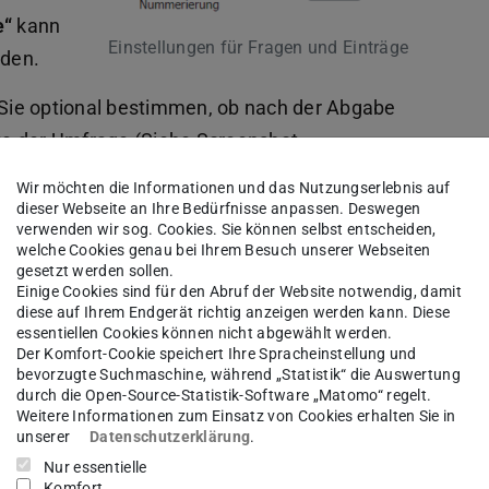
e“
kann
Einstellungen für Fragen und Einträge
rden.
Sie optional bestimmen, ob nach der Abgabe
te der Umfrage (Siehe Screenshot
s Weiteren gibt es die Möglichkeit eine
Wir möchten die Informationen und das Nutzungserlebnis auf
nen weiterführenden Link zu verweisen,
dieser Webseite an Ihre Bedürfnisse anpassen. Deswegen
verwenden wir sog. Cookies. Sie können selbst entscheiden,
e) geklickt wird.
welche Cookies genau bei Ihrem Besuch unserer Webseiten
gesetzt werden sollen.
dards gemäß übernommen werden und benötigen
Einige Cookies sind für den Abruf der Website notwendig, damit
diese auf Ihrem Endgerät richtig anzeigen werden kann. Diese
essentiellen Cookies können nicht abgewählt werden.
Der Komfort-Cookie speichert Ihre Spracheinstellung und
bevorzugte Suchmaschine, während „Statistik“ die Auswertung
durch die Open-Source-Statistik-Software „Matomo“ regelt.
Weitere Informationen zum Einsatz von Cookies erhalten Sie in
unserer
Datenschutzerklärung
.
nen dem
Nur essentielle
Komfort