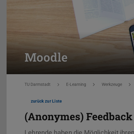
Moodle
Sie befinden sich hier:
TU Darmstadt
E-Learning
Werkzeuge
zurück zur Liste
(Anonymes) Feedback
Lehrende haben die Möglichkeit ihr