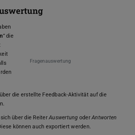
Auswertung
haben
en
“ die
t
keit
Fragenauswertung
lls
erden
ber die erstellte Feedback-Aktivität auf die
n.
sich über die Reiter
Auswertung
oder
Antworten
iese können auch exportiert werden.