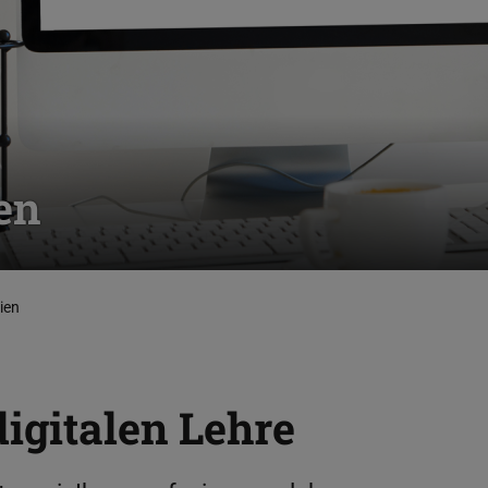
en
ien
igitalen Lehre