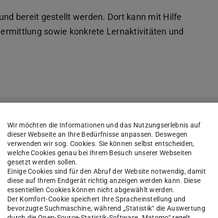
und bereit gestellt werden. Dort kann mit Hilfe
svermittlung sowie konkrete Lernaktivitäten und
lattform Moodle nutzen
Wir möchten die Informationen und das Nutzungserlebnis auf
Kurs stellt DEN zentralen, digitalen Lernraum für die Studierenden dar,
dieser Webseite an Ihre Bedürfnisse anpassen. Deswegen
tudium finden, was sie benötigen. Mit Hilfe der Möglichkeiten in Mood
verwenden wir sog. Cookies. Sie können selbst entscheiden,
komplett asynchron stattfinden.
welche Cookies genau bei Ihrem Besuch unserer Webseiten
gesetzt werden sollen.
Einige Cookies sind für den Abruf der Website notwendig, damit
diese auf Ihrem Endgerät richtig anzeigen werden kann. Diese
essentiellen Cookies können nicht abgewählt werden.
Der Komfort-Cookie speichert Ihre Spracheinstellung und
bevorzugte Suchmaschine, während „Statistik“ die Auswertung
durch die Open-Source-Statistik-Software „Matomo“ regelt.