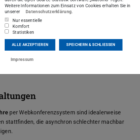
s einsetzen
Weitere Informationen zum Einsatz von Cookies erhalten Sie in
unserer
Datenschutzerklärung
.
d ein beliebtes Lernmedium für Studierende. Sie ermöglichen flexibles
achbereitung, Veranschaulichung usw. Findet ein Teil der Inhaltsvermi
Nur essentielle
n Gestaltungsraum für mehr Interaktion in Live-Lehrformaten geschaf
Komfort
Statistiken
ALLE AKZEPTIEREN
SPEICHERN & SCHLIESSEN
Impressum
altungen
hre
per Webkonferenzsystem sind idealerweise
en stattfinden, die asynchron schlechter machbar
igen.