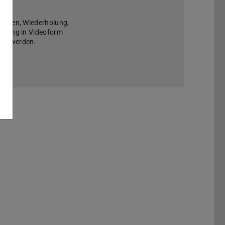
 Lernen, Wiederholung,
ttlung in Videoform
fen werden.