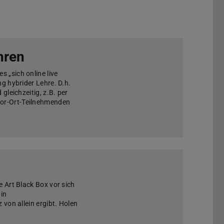
hren
 „sich online live
ng hybrider Lehre. D.h.
gleichzeitig, z.B. per
Vor-Ort-Teilnehmenden
e Art Black Box vor sich
 in
 von allein ergibt. Holen