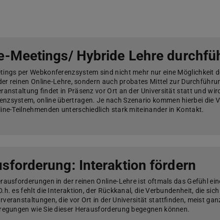
e-Meetings/ Hybride Lehre durchfü
tings per Webkonferenzsystem sind nicht mehr nur eine Möglichkeit des
 der reinen Online-Lehre, sondern auch probates Mittel zur Durchführu
ranstaltung findet in Präsenz vor Ort an der Universität statt und wird 
nzsystem, online übertragen. Je nach Szenario kommen hierbei die 
line-Teilnehmenden unterschiedlich stark miteinander in Kontakt.
sforderung: Interaktion fördern
rausforderungen in der reinen Online-Lehre ist oftmals das Gefühl ein
.h. es fehlt die Interaktion, der Rückkanal, die Verbundenheit, die sich
veranstaltungen, die vor Ort in der Universität stattfinden, meist ganz
nregungen wie Sie dieser Herausforderung begegnen können.