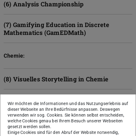
(6) Analysis Championship
(7) Gamifying Education in Discrete
Mathematics (GamEDMath)
Chemie:
(8) Visuelles Storytelling in Chemie
Biologie:
Wir möchten die Informationen und das Nutzungserlebnis auf
dieser Webseite an Ihre Bedürfnisse anpassen. Deswegen
verwenden wir sog. Cookies. Sie können selbst entscheiden,
welche Cookies genau bei Ihrem Besuch unserer Webseiten
(9) Online Live-
gesetzt werden sollen.
Lehrveranstaltungen im Lehramt
Einige Cookies sind für den Abruf der Website notwendig,