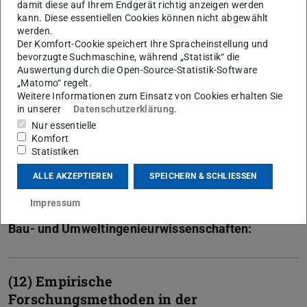
damit diese auf Ihrem Endgerät richtig anzeigen werden
Biologie für SUS
kann. Diese essentiellen Cookies können nicht abgewählt
werden.
Der Komfort-Cookie speichert Ihre Spracheinstellung und
(10) Artenkenntnis digital –
bevorzugte Suchmaschine, während „Statistik“ die
Auswertung durch die Open-Source-Statistik-Software
Tierbestimmung anhand virtueller
„Matomo“ regelt.
3D-Modelle
Weitere Informationen zum Einsatz von Cookies erhalten Sie
in unserer
Datenschutzerklärung
.
Nur essentielle
(11) Digitale Tools und virtuelle
Komfort
Statistiken
Labs im Kontext biologischer
Schulversuche
ALLE AKZEPTIEREN
SPEICHERN & SCHLIESSEN
Impressum
Bau- und Umweltingenieurwissenschaften:
(12) Empirische
Forschungsmethoden in der