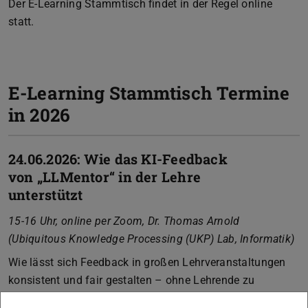
Der E-Learning Stammtisch findet in der Regel online
statt.
E-Learning Stammtisch Termine
in 2026
24.06.2026: Wie das KI-Feedback
von „LLMentor“ in der Lehre
unterstützt
15-16 Uhr, online per Zoom, Dr. Thomas Arnold
(Ubiquitous Knowledge Processing (UKP) Lab, Informatik)
Wie lässt sich Feedback in großen Lehrveranstaltungen
konsistent und fair gestalten – ohne Lehrende zu
überlasten? Mit dieser Frage beschäftigt sich das Projekt