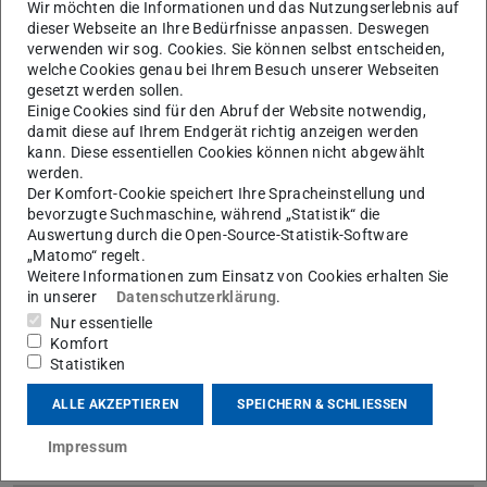
Wir möchten die Informationen und das Nutzungserlebnis auf
„LLMentor“ an der TU Darmstadt.
dieser Webseite an Ihre Bedürfnisse anpassen. Deswegen
Die an der TU Darmstadt entwickelte KI schlägt auf Basis
verwenden wir sog. Cookies. Sie können selbst entscheiden,
welche Cookies genau bei Ihrem Besuch unserer Webseiten
transparenter Bewertungskriterien vorläufige Punktzahlen,
gesetzt werden sollen.
Begründungen und Feedbackformulierungen vor.
Einige Cookies sind für den Abruf der Website notwendig,
damit diese auf Ihrem Endgerät richtig anzeigen werden
Übernehmen, anpassen oder verwerfen – die
kann. Diese essentiellen Cookies können nicht abgewählt
Entscheidung liegt stets beim Lehrteam.
werden.
Der Komfort-Cookie speichert Ihre Spracheinstellung und
Beim E-Learning Stammtisch stellt Dr. Thomas Arnold
bevorzugte Suchmaschine, während „Statistik“ die
vom
Ubiquitous Knowledge Processing (UKP) Lab
(wird
Auswertung durch die Open-Source-Statistik-Software
(Fachbereich Informatik) das KI-Assistenzsystem vor und
„Matomo“ regelt.
Weitere Informationen zum Einsatz von Cookies erhalten Sie
berichtet aus dem Praxiseinsatz in der Lehrveranstaltung
in unserer
Datenschutzerklärung
.
„Einführung in das wissenschaftliche Arbeiten“.
Nur essentielle
Komfort
Anmeldung zum E-Learning Stammtisch
(wird in neuem
Statistiken
ALLE AKZEPTIEREN
SPEICHERN & SCHLIESSEN
22.04.2026: Die App „Krisopolis“ –
Krisenvorsorge als Spiel
Impressum