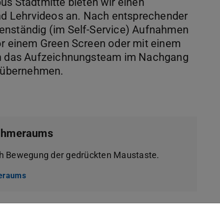
 Stadtmitte bieten wir einen
d Lehrvideos an. Nach entsprechender
enständig (im Self-Service) Aufnahmen
vor einem Green Screen oder mit einem
ann das Aufzeichnungsteam im Nachgang
e übernehmen.
nahmeraums
ch Bewegung der gedrückten Maustaste.
meraums
(wird in neuem Tab geöffnet)