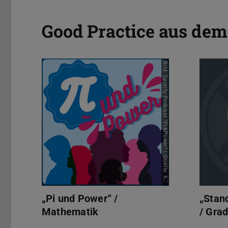
Good Practice aus de
"Pi und Power" / Mathematik
"Standa
t
0
„Pi und Power“ /
„Stan
Mathematik
/ Grad