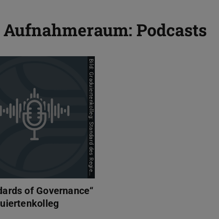
m Aufnahmeraum: Podcasts
rds of Governance" / Graduiertenkolleg
r
/
dards of Governance“
uiertenkolleg