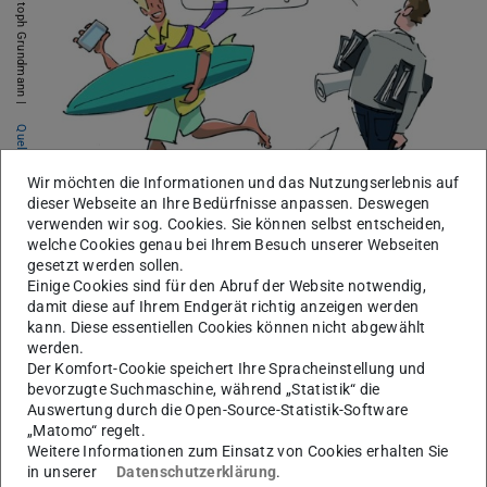
Bild: Christoph Grundmann |
Quelle
Wir möchten die Informationen und das Nutzungserlebnis auf
dieser Webseite an Ihre Bedürfnisse anpassen. Deswegen
verwenden wir sog. Cookies. Sie können selbst entscheiden,
welche Cookies genau bei Ihrem Besuch unserer Webseiten
gesetzt werden sollen.
Einige Cookies sind für den Abruf der Website notwendig,
damit diese auf Ihrem Endgerät richtig anzeigen werden
Effiziente Prüfungsabwicklung
kann. Diese essentiellen Cookies können nicht abgewählt
werden.
Blogbeitrag mit kurzem Video, in dem Lehrende und
Der Komfort-Cookie speichert Ihre Spracheinstellung und
Studierende ihre bisherigen Erfahrungen mit E-
bevorzugte Suchmaschine, während „Statistik“ die
Prüfungen schildern.
Auswertung durch die Open-Source-Statistik-Software
„Matomo“ regelt.
Weitere Informationen zum Einsatz von Cookies erhalten Sie
Mehr erfahren
(wird in neuem Tab geöffnet)
in unserer
Datenschutzerklärung
.