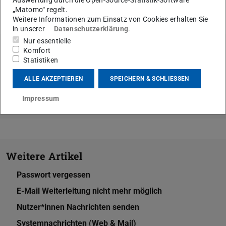
Auswertung durch die Open-Source-Statistik-Software
KONTAKT
„Matomo“ regelt.
Weitere Informationen zum Einsatz von Cookies erhalten Sie
in unserer
Datenschutzerklärung
.
Nur essentielle
Komfort
Statistiken
Themen
Mein Profil (Lehrende)
ALLE AKZEPTIEREN
SPEICHERN & SCHLIESSEN
Impressum
Weitere Artikel
Passwort vergessen
E-Mail Weiterleitung nicht mehr möglich
Nutzer*innen Nachrichten senden
Systemnachrichten (Web & Mail)