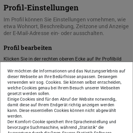
Profil-Einstellungen
Im Profil können Sie Einstellungen vornehmen, wie
etwa Wohnort, Beschreibung, Zeitzone und Anzeige
der E-Mail-Adresse ein- oder ausschalten.
Profil bearbeiten
Klicken Sie in der rechten oberen Ecke auf Ihr Profilbild
und dann auf
Profil
.
Wir möchten die Informationen und das Nutzungserlebnis auf
Sie können hier die Angaben auf Ihrer Profilseite ändern,
dieser Webseite an Ihre Bedürfnisse anpassen. Deswegen
verwenden wir sog. Cookies. Sie können selbst entscheiden,
indem Sie auf
Profil bearbeiten
klicken.
welche Cookies genau bei Ihrem Besuch unserer Webseiten
gesetzt werden sollen.
Weitere Einstellungen können vorgenommen werden,
Einige Cookies sind für den Abruf der Website notwendig,
wenn Sie auf Ihr Profilbild klicken und auf
Einstellungen
damit diese auf Ihrem Endgerät richtig anzeigen werden
gehen.
kann. Diese essentiellen Cookies können nicht abgewählt
werden.
Der Komfort-Cookie speichert Ihre Spracheinstellung und
bevorzugte Suchmaschine, während „Statistik“ die