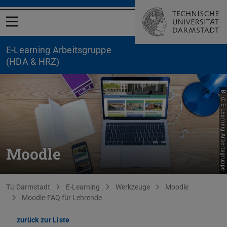
Menü öffnen
E-Learning Arbeitsgruppe
(HDA & HRZ)
Bild: E-Learning Arbeitsgruppe
Moodle
Sie befinden sich hier:
TU Darmstadt
E-Learning
Werkzeuge
Moodle
Moodle-FAQ für Lehrende
zurück zur Liste