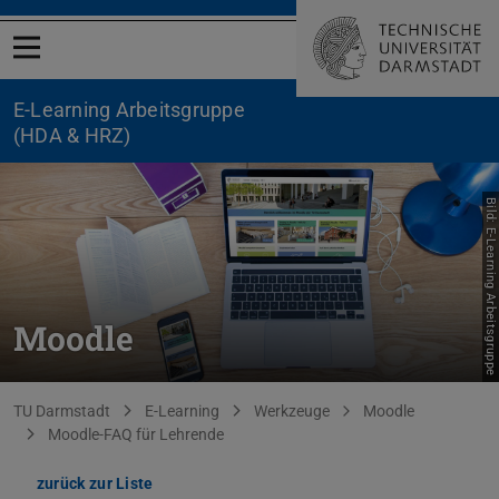
Menü öffnen
E-Learning Arbeitsgruppe
(HDA & HRZ)
Bild: E-Learning Arbeitsgruppe
Moodle
Sie befinden sich hier:
TU Darmstadt
E-Learning
Werkzeuge
Moodle
Moodle-FAQ für Lehrende
zurück zur Liste