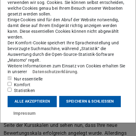
verwenden wir sog. Cookies. Sie können selbst entscheiden,
getrennt (siehe Bild „Neue Bewertungsskala erstellen“).
welche Cookies genau bei Ihrem Besuch unserer Webseiten
gesetzt werden sollen.
Es besteht hier auch die Möglichkeit, nur einen einzigen
Einige Cookies sind für den Abruf der Website notwendig,
Wert einzutragen, um z.B. ähnlich wie in sozialen
damit diese auf Ihrem Endgerät richtig anzeigen werden
Netzwerken üblich eine „Gefällt mir“ – Bewertung zu
kann. Diese essentiellen Cookies können nicht abgewählt
werden.
erstellen. Abschließend können Sie Ihre Skala, sofern
Der Komfort-Cookie speichert Ihre Spracheinstellung und
gewünscht, noch um eine Beschreibung ergänzen.
bevorzugte Suchmaschine, während „Statistik“ die
Auswertung durch die Open-Source-Statistik-Software
„Matomo“ regelt.
Weitere Informationen zum Einsatz von Cookies erhalten Sie
Eine neue Bewertungsskala verwenden
in unserer
Datenschutzerklärung
.
Nur essentielle
Komfort
Statistiken
ALLE AKZEPTIEREN
SPEICHERN & SCHLIESSEN
Verfügbare Bewertungsskalen
Impressum
Nach dem Speichern gelangen Sie wieder zurück auf die
Seite der Kursskalen und sehen nun, dass Ihre neue
Bewertungsskala erfolgreich angelegt wurde. Allerdings