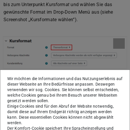
bis zum Unterpunkt
Kursformat
und wählen Sie das
gewünschte Format im Drop-Down Menü aus (siehe
Screenshot „Kursformate wählen“).
Kursformate wählen
Wir möchten die Informationen und das Nutzungserlebnis auf
dieser Webseite an Ihre Bedürfnisse anpassen. Deswegen
verwenden wir sog. Cookies. Sie können selbst entscheiden,
Im Folgenden möchten wir Ihnen die zur Auswahl
welche Cookies genau bei Ihrem Besuch unserer Webseiten
stehenden Kursformate kurz vorstellen und aufzeigen, wie
gesetzt werden sollen.
Sie diese sinnvoll anpassen und den Anforderungen Ihres
Einige Cookies sind für den Abruf der Website notwendig,
damit diese auf Ihrem Endgerät richtig anzeigen werden
Kurses entsprechend konfigurieren können.
kann. Diese essentiellen Cookies können nicht abgewählt
werden.
Der Komfort-Cookie speichert Ihre Spracheinstellung und