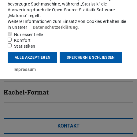
bevorzugte Suchmaschine, während „Statistik“ die
Themenformat
Auswertung durch die Open-Source-Statistik-Software
„Matomo“ regelt.
Weitere Informationen zum Einsatz von Cookies erhalten Sie
in unserer
Datenschutzerklärung
.
Wochenformat
Nur essentielle
Komfort
Statistiken
Tab-Format
ALLE AKZEPTIEREN
SPEICHERN & SCHLIESSEN
Impressum
Grid-Format
Kachel-Format
KONTAKT