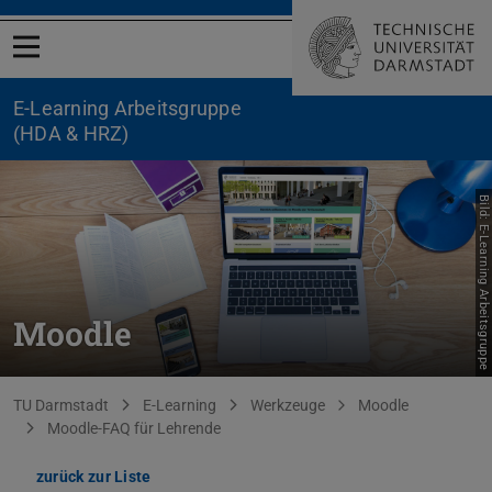
Menü öffnen
E-Learning Arbeitsgruppe
(HDA & HRZ)
Bild: E-Learning Arbeitsgruppe
Moodle
Sie befinden sich hier:
TU Darmstadt
E-Learning
Werkzeuge
Moodle
Moodle-FAQ für Lehrende
zurück zur Liste