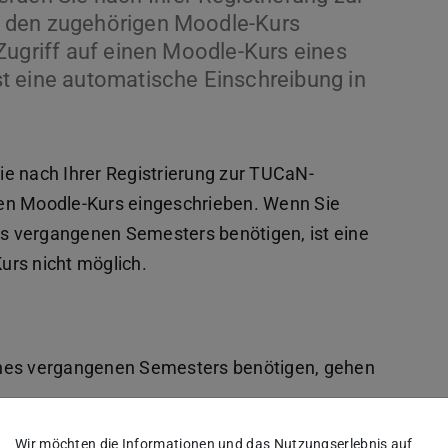
 den zugehörigen Moodle-Kurs
Zugriff auf einen Moodle-Kurs eines
t eine automatische Einschreibung in
e nach Ihrer Registrierung zur TUCaN-
gen Moodle-Kurs eingeschrieben. Wenn Sie
nes vergangenen Semesters benötigen, ist eine
urs nicht möglich.
ines vergangenen Semesters benötigen, gehen
Wir möchten die Informationen und das Nutzungserlebnis auf