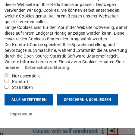
dieser Webseite an Ihre Bedürfnisse anpassen. Deswegen
verwenden wir sog. Cookies. Sie können selbst entscheiden,
welche Cookies genau bei Ihrem Besuch unserer Webseiten
gesetzt werden sollen.
. Öffnen Sie hierzu den Kurskatalog aus der
Einige Cookies sind für den Abruf der Website notwendig, damit
diese auf Ihrem Endgerät richtig anzeigen werden kann. Diese
Möglichkeiten:
essentiellen Cookies können nicht abgewählt werden.
Der Komfort-Cookie speichert Ihre Spracheinstellung und
en Semester und Fachbereich und finden Sie so
bevorzugte Suchmaschine, während „Statistik“ die Auswertung
durch die Open-Source-Statistik-Software „Matomo“ regelt.
ur.
Weitere Informationen zum Einsatz von Cookies erhalten Sie in
des Kurses in das Feld „Kurse suchen“ ein. Zur
unserer
Datenschutzerklärung
.
szahl des Semesters hinzu, bspw. „2024/25“ oder
Nur essentielle
Komfort
Statistiken
ALLE AKZEPTIEREN
SPEICHERN & SCHLIESSEN
ehrperson anfragen
Impressum
g
en