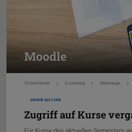
Moodle
Sie befinden sich hier:
TU Darmstadt
E-Learning
Werkzeuge
zurück zur Liste
Zugriff auf Kurse ver
Für Kurse des aktuellen Semesters we