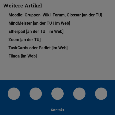
Weitere Artikel
Moodle: Gruppen, Wiki, Forum, Glossar [an der TU]
MindMeister [an der TU | im Web]
Etherpad [an der TU | im Web]
Zoom [an der TU]
TaskCards oder Padlet [im Web]
Flinga [im Web]
LinkedIn-Seite der TU Darmstadt
Instagram-Kanal der TU Darmstad
Bluesky-Kanal der TU D
Facebook-Seite
YouTu
Kontakt