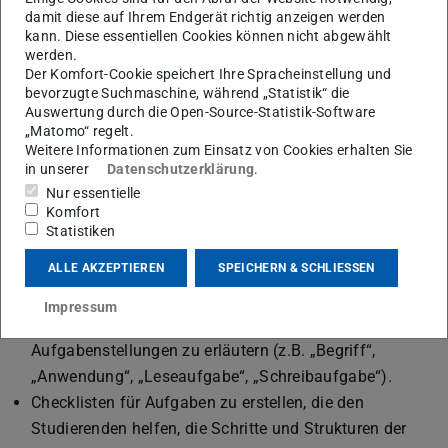
damit diese auf Ihrem Endgerät richtig anzeigen werden
Zusammenarbeit für ein (Projekt-)Seminar
kann. Diese essentiellen Cookies können nicht abgewählt
Zusammenarbeit in der (Lern-)Gruppe
werden.
Organisations- und Planungstool für die Konzeption/
Der Komfort-Cookie speichert Ihre Spracheinstellung und
bevorzugte Suchmaschine, während „Statistik“ die
Vorbereitung von Lehrveranstaltungen (Lehrende) bzw.
Auswertung durch die Open-Source-Statistik-Software
für das Selbststudium, die Prüfungsvorbereitung oder
„Matomo“ regelt.
Weitere Informationen zum Einsatz von Cookies erhalten Sie
die Planung des Schreibprozesses bei Hausarbeiten/
in unserer
Datenschutzerklärung
.
Abschlussarbeiten (Studierende)
Nur essentielle
Ideen für die Anwendung in Lehrveranstaltungen:
Komfort
Statistiken
Häufig gestellte Fragen können am Kurs-Dashboard
ALLE AKZEPTIEREN
SPEICHERN & SCHLIESSEN
beantwortet werden.
Über Aufgaben, Anweisungen und Fristen informieren.
Impressum
Tags verwenden um den Studierenden
Aufgabenstellungen zu erläutern (z.B. „Begriff“,
„Anwendung“, „Leseaufgabe“, „Schreibaufgabe“).
Checklisten für Aufgaben zu erstellen, die den
Studierenden helfen, die Schritte und Strukturen der