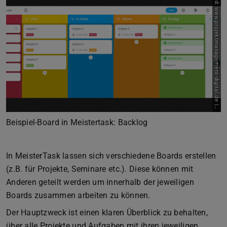
B
i
l
d
:
w
w
w
.
p
r
o
j
e
k
t
m
a
n
a
g
e
m
e
n
t
-
d
i
g
i
t
a
l
.
d
e
|
Zurück
Vor
Quelle
Beispiel-Board in Meistertask: Backlog
In MeisterTask lassen sich verschiedene Boards erstellen
(z.B. für Projekte, Seminare etc.). Diese können mit
Anderen geteilt werden um innerhalb der jeweiligen
Boards zusammen arbeiten zu können.
Der Hauptzweck ist einen klaren Überblick zu behalten,
über alle Projekte und Aufgaben mit ihren jeweiligen