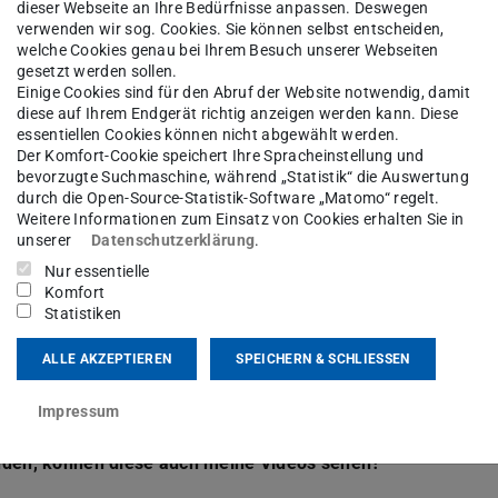
dieser Webseite an Ihre Bedürfnisse anpassen. Deswegen
llung von Videos, die auf Panopto
verwenden wir sog. Cookies. Sie können selbst entscheiden,
welche Cookies genau bei Ihrem Besuch unserer Webseiten
gesetzt werden sollen.
Einige Cookies sind für den Abruf der Website notwendig, damit
diese auf Ihrem Endgerät richtig anzeigen werden kann. Diese
essentiellen Cookies können nicht abgewählt werden.
Der Komfort-Cookie speichert Ihre Spracheinstellung und
ideos hoch?
bevorzugte Suchmaschine, während „Statistik“ die Auswertung
durch die Open-Source-Statistik-Software „Matomo“ regelt.
Weitere Informationen zum Einsatz von Cookies erhalten Sie in
unserer
Datenschutzerklärung
.
pto-Ordner?
Nur essentielle
Komfort
Statistiken
formatik einbinden?
ALLE AKZEPTIEREN
SPEICHERN & SCHLIESSEN
komplett öffentlich freigeben?
Impressum
nden, können diese auch meine Videos sehen?