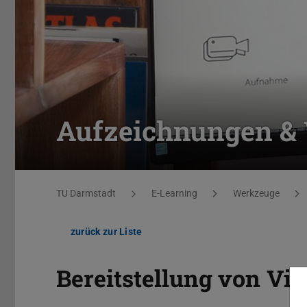
Aufzeichnungen & 
Sie befinden sich hier:
TU Darmstadt
E-Learning
Werkzeuge
zurück zur Liste
Bereitstellung von Vi