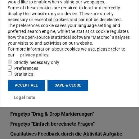
would like to enable when visiting our webpages.
Some of these cookies are required to load and correctly
display this website on your device. These are strictly
necessary or essential cookies and cannot be deselected.
The preferences cookie saves your language setting and
preferred search engine, while the statistics cookie regulates
how the open-source statistical software “Matomo” analyses
Weitere Artikel
your visits to and activities on our website.
For more information about cookies we use, please refer to
Bewertungsskala erstellen
our
privacy policy
.
Strictly necessary only
Bewertungskategorien
Preferences
Bewertungen in Moodle
Statistics
Fragetyp "Drag & Drop auf Text"
ACCEPT ALL
SAVE & CLOSE
Multiple Choice Lektion mit Verzweigung
Legal note
Fragetyp "Drag & Drop auf Bild"
Fragetyp "Drag & Drop Markierungen"
Fragetyp "Einfach berechnete Fragen"
Qualitatives Feedback durch die Aktivität Aufgabe