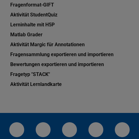
Fragenformat-GIFT
Aktivität StudentQuiz
Lerninhalte mit H5P
Matlab Grader
Aktivität Margic für Annotationen
Fragensammlung exportieren und importieren
Bewertungen exportieren und importieren
Fragetyp "STACK"
Aktivität Lernlandkarte
LinkedIn-Seite der TU Darmstadt
Instagram-Kanal der TU Darmstad
Bluesky-Kanal der TU D
Facebook-Seite
YouTu