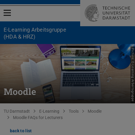
Open menu
E-Learning Arbeitsgruppe
(HDA & HRZ)
Picture: E-Learning Arbeitsgruppe
Moodle
You are here:
TU Darmstadt
E-Learning
Tools
Moodle
Moodle FAQs for Lecturers
back to list