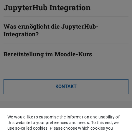
JupyterHub Integration
Was ermöglicht die JupyterHub-
Integration?
Bereitstellung im Moodle-Kurs
KONTAKT
We would like to customise the information and usability of
Themen
this website to your preferences and needs. To this end, we
Tests & Aufgaben
use so-called cookies. Please choose which cookies you