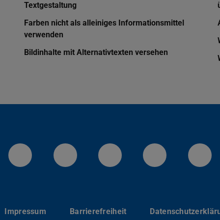
Textgestaltung
Farben nicht als alleiniges Informationsmittel
verwenden
Bildinhalte mit Alternativtexten versehen
LinkedIn-Seite der TU Darmstadt
Instagram-Kanal der TU 
Bluesky-Kanal de
Facebook-
You
Impressum
Barrierefreiheit
Datenschutzerklär