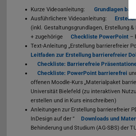
Kurze Videoanleitung:
Grundlagen barr
Ausführlichere Videoanleitung:
Erstellu
(inkl. Gestaltungsgrundlagen, Erstellung & 
+ zugehörige
Checkliste PowerPoint
(w
– 
Text-Anleitung „Erstellung barrierefreier 
Leitfaden zur Erstellung barrierefreier 
Checkliste: Barrierefreie Präsentation
Checkliste: PowerPoint barrierefrei
(wi
un
offenen Moodle-Kurs „Materialpaket barrie
Universität Bielefeld (zu interaktiven Nut
erstellen und in Kurs einschreiben)
Anleitungen zur Erstellung barrierefreie
InDesign auf der “
Downloads und Mater
Behinderung und Studium (AG-SBS) der T