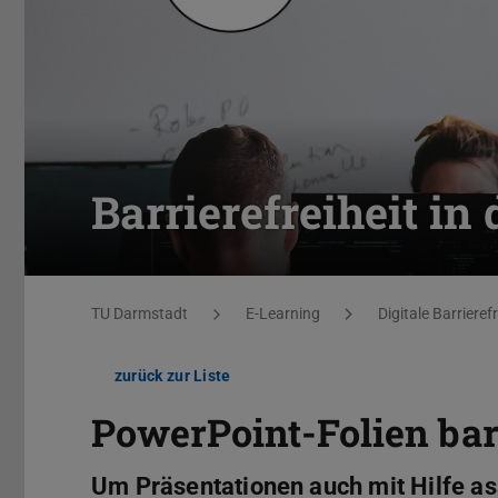
Barrierefreiheit in 
Sie befinden sich hier:
TU Darmstadt
E-Learning
Digitale Barrierefr
zurück zur Liste
PowerPoint-Folien barr
Um Präsentationen auch mit Hilfe as