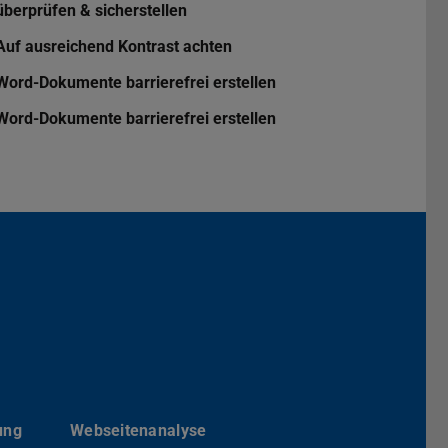
überprüfen & sicherstellen
Auf ausreichend Kontrast achten
Word-Dokumente barrierefrei erstellen
Word-Dokumente barrierefrei erstellen
Darmstadt
r TU Darmstadt
Seite der TU Darmstadt
Tube-Kanal der TU Darmstadt
ung
Webseitenanalyse