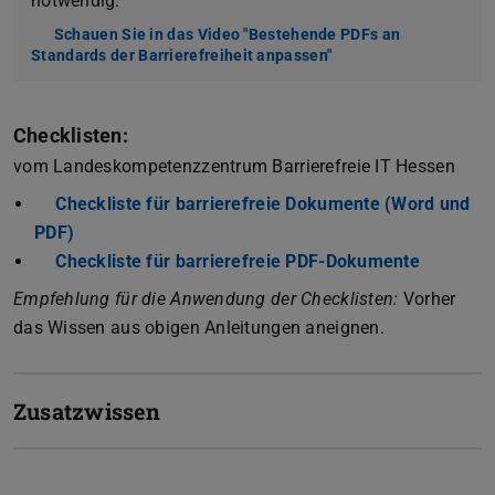
notwendig.
Schauen Sie in das Video "Bestehende PDFs an
Standards der Barrierefreiheit anpassen"
(wird in neuem Tab ge
Checklisten:
vom Landeskompetenzzentrum Barrierefreie IT Hessen
Checkliste für barrierefreie Dokumente (Word und
PDF)
(PDF-Datei)
(wird in neuem Tab geöffnet)
Checkliste für barrierefreie PDF-Dokumente
(PDF-Dat
(wird in
Empfehlung für die Anwendung der Checklisten:
Vorher
das Wissen aus obigen Anleitungen aneignen.
Zusatzwissen