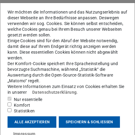
Idealerweise Lesezeichen erstellen.
Wir möchten die Informationen und das Nutzungserlebnis auf
dieser Webseite an Ihre Bedürfnisse anpassen. Deswegen
verwenden wir sog. Cookies. Sie können selbst entscheiden,
Die Barrierefreiheitsprüfung-Funktion in
welche Cookies genau bei Ihrem Besuch unserer Webseiten
Acrobat nutzen.
gesetzt werden sollen.
Einige Cookies sind für den Abruf der Website notwendig,
damit diese auf Ihrem Endgerät richtig anzeigen werden
kann. Diese essentiellen Cookies können nicht abgewählt
Im letzten Schritt als „PDF/UA-
werden.
Kompatibel“ kennzeichnen.
Der Komfort-Cookie speichert Ihre Spracheinstellung und
bevorzugte Suchmaschine, während „Statistik“ die
Auswertung durch die Open-Source-Statistik-Software
„Matomo“ regelt.
Anleitungen & Checklisten zur Umsetzung:
Weitere Informationen zum Einsatz von Cookies erhalten Sie
in unserer
Datenschutzerklärung
.
Anleitungen:
Nur essentielle
Wie Sie die oben genannten Schritte in Adobe Acrobat Pro
Komfort
vornehmen, finden Sie in folgenden Anleitungen erklärt:
Statistiken
Video:
Grundlagen barrierefreier PDFs
(wird in neuem
ALLE AKZEPTIEREN
SPEICHERN & SCHLIESSEN
Video (ab Minute 10:51):
Erstellung barrierefreier
Impressum