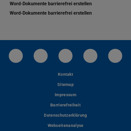
Word-Dokumente barrierefrei erstellen
Word-Dokumente barrierefrei erstellen
LinkedIn-Seite der TU Darmstadt
Instagram-Kanal der TU Darmstad
Bluesky-Kanal der TU D
Facebook-Seite
YouTu
Kontakt
Sitemap
Impressum
Barrierefreiheit
Datenschutzerklärung
Webseitenanalyse