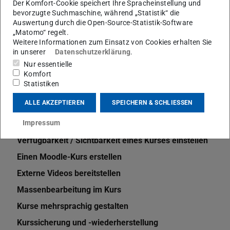
Der Komfort-Cookie speichert Ihre Spracheinstellung und
bevorzugte Suchmaschine, während „Statistik“ die
Auswertung durch die Open-Source-Statistik-Software
„Matomo“ regelt.
Weitere Informationen zum Einsatz von Cookies erhalten Sie
in unserer
Datenschutzerklärung
.
Nur essentielle
Weitere Artikel
Komfort
Statistiken
Lernmaterial hochladen
ALLE AKZEPTIEREN
SPEICHERN & SCHLIESSEN
Dateien größer als 100 MB: Panopto und Medienportal
Impressum
Kurs(inhalte) importieren
Verfügbarkeit / Sichtbarkeit eines Kurses einstellen
Einen Moodle-Kurs erstellen
Externe Videos bereitstellen
Massenbearbeitung im Kurs
Kurse mehrsprachig gestalten
Kurssicherung und -wiederherstellung