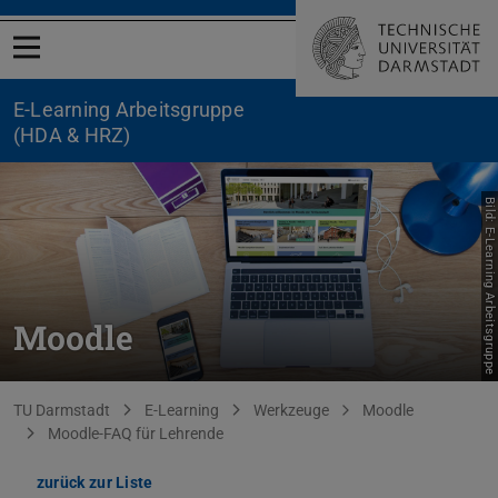
Menü öffnen
E-Learning Arbeitsgruppe
(HDA & HRZ)
Bild: E-Learning Arbeitsgruppe
Moodle
Sie befinden sich hier:
TU Darmstadt
E-Learning
Werkzeuge
Moodle
Moodle-FAQ für Lehrende
zurück zur Liste