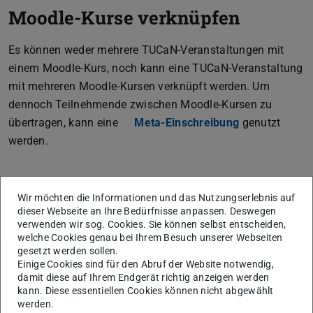
Moodle-Kurse verknüpfen
Es können weder mehrere TUCaN-Veranstaltungen mit
einem Moodle-Kurs, noch kann eine TUCaN-Veranstaltung
mit mehreren Moodle-Kursen verknüpft werden. Um
dennoch Teilnehmende zwischen Moodle-Kursen zu
übertragen, kann eine
Meta-Einschreibung
genutzt
werden.
Wir möchten die Informationen und das Nutzungserlebnis auf
KONTAKT
dieser Webseite an Ihre Bedürfnisse anpassen. Deswegen
verwenden wir sog. Cookies. Sie können selbst entscheiden,
welche Cookies genau bei Ihrem Besuch unserer Webseiten
gesetzt werden sollen.
Einige Cookies sind für den Abruf der Website notwendig,
damit diese auf Ihrem Endgerät richtig anzeigen werden
Themen
kann. Diese essentiellen Cookies können nicht abgewählt
Kursverwaltung
werden.