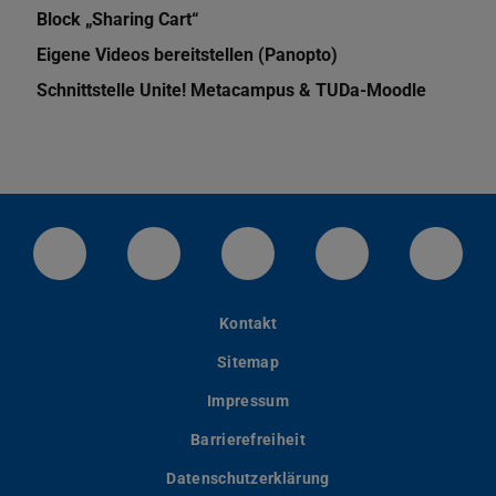
Block „Sharing Cart“
Eigene Videos bereitstellen (Panopto)
Schnittstelle Unite! Metacampus & TUDa-Moodle
LinkedIn-Seite der TU Darmstadt
Instagram-Kanal der TU Darmstad
Bluesky-Kanal der TU D
Facebook-Seite
YouTu
Kontakt
Sitemap
Impressum
Barrierefreiheit
Datenschutzerklärung