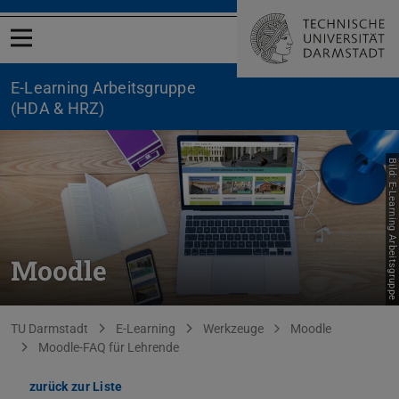
Menü öffnen
E-Learning Arbeitsgruppe
(HDA & HRZ)
Bild: E-Learning Arbeitsgruppe
Moodle
Sie befinden sich hier:
TU Darmstadt
E-Learning
Werkzeuge
Moodle
Moodle-FAQ für Lehrende
zurück zur Liste