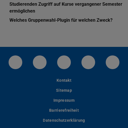
Studierenden Zugriff auf Kurse vergangener Semester
ermöglichen
Welches Gruppenwahl-Plugin für welchen Zweck?
LinkedIn-Seite der TU Darmstadt
Instagram-Kanal der TU Darmstad
Bluesky-Kanal der TU D
Facebook-Seite
YouTu
Kontakt
Sitemap
Impressum
Barrierefreiheit
Datenschutzerklärung