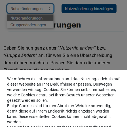
Geben Sie nun ganz unter “
Nutzer/in ändern
” bzw.
“
Gruppe ändern
” an, für wen Sie eine Überschreibung
durchführen möchten. Passen Sie dann die anderen
Einstellungen wie gewünscht an.
Wir möchten die Informationen und das Nutzungserlebnis auf
Sobald Sie eine Nutzer- oder Gruppenänderung
dieser Webseite an Ihre Bedürfnisse anpassen. Deswegen
hinzugefügt haben, erscheint diese auch auf der
verwenden wir sog. Cookies. Sie können selbst entscheiden,
Übersichtsseite. Von hier aus können Sie mittels der Icons
welche Cookies genau bei Ihrem Besuch unserer Webseiten
gesetzt werden sollen.
in der Spalte “
Aktion
” Ihre Überschreibungen auch
Einige Cookies sind für den Abruf der Website notwendig,
bearbeiten, kopieren (wenn Sie bspw. die gleiche
damit diese auf Ihrem Endgerät richtig anzeigen werden
Anpassung auch für andere Nutzer oder Gruppen
kann. Diese essentiellen Cookies können nicht abgewählt
werden.
vornehmen möchten) oder löschen.